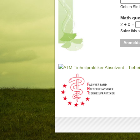
Geben Sie 
Math qu
2 + 0 =
Solve this s