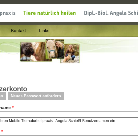
Kontakt
Links
nd hier
zerkonto
en
(aktiver Reiter)
Neues Passwort anfordern
rname
*
hren Mobile Tiernaturheilpraxis - Angela Schießl-Benutzernamen ein.
t
*